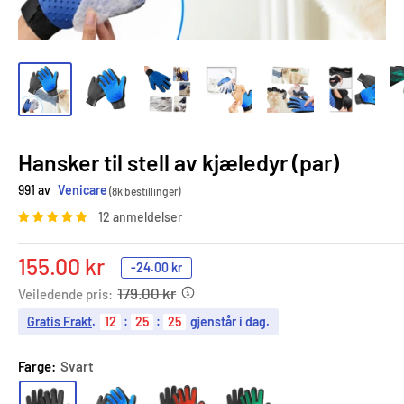
Hansker til stell av kjæledyr (par)
991 av
Venicare
(8k bestillinger)
12 anmeldelser
Salgspris
155.00 kr
-
24.00 kr
179.00 kr
Veiledende pris:
Gratis Frakt
.
12
:
25
:
23
gjenstår i dag.
Farge:
Svart