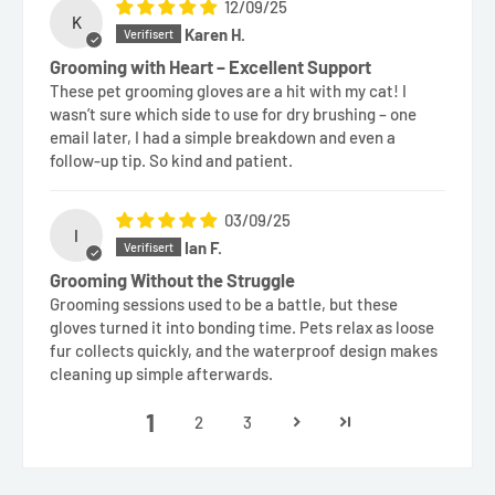
12/09/25
K
Karen H.
Grooming with Heart – Excellent Support
These pet grooming gloves are a hit with my cat! I
wasn’t sure which side to use for dry brushing – one
email later, I had a simple breakdown and even a
follow-up tip. So kind and patient.
03/09/25
I
Ian F.
Grooming Without the Struggle
Grooming sessions used to be a battle, but these
gloves turned it into bonding time. Pets relax as loose
fur collects quickly, and the waterproof design makes
cleaning up simple afterwards.
1
2
3