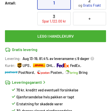
2
1
Antall:
og
Gratis Frakt
3
+
Spar 1,122.00 kr
LEGG I HANDLEKURV
Gratis levering
Levering:
Aug 13-19, 81.4% av leveransene ≤ 9 dager
Kurér:
UPS
DHL
FedEx
PostNord
Posten
Bring
Leveringsgaranti
70 kr. kreditt ved eventuell forsinkelse
Gjenforsendelse hvis pakken er tapt
Erstatning for skadede varer
30-dagers ulevert gjenforsendelse