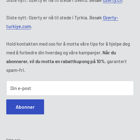
Tl :
800 62 443
E-mail :
kontakt@ozerty-norge.com
Siste nytt: Ozerty er nå til stede i Tyrkia. Besøk
Ozerty-
turkiye.com
.
Hold kontakten med oss for å motta våre tips for å hjelpe deg
med å forbedre din hverdag og våre kampanjer.
Når du
abonnerer, vil du motta en rabattkupong på 10%
, garantert
spam-fri.
Din e-post
Abonner
Følg oss