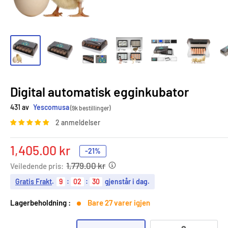
Digital automatisk egginkubator
431 av
Yescomusa
(9k bestillinger)
2 anmeldelser
Salgspris
1,405.00 kr
-21%
1,779.00 kr
Veiledende pris:
Gratis Frakt
.
9
:
02
:
29
gjenstår i dag.
Lagerbeholdning :
Bare 27 varer igjen